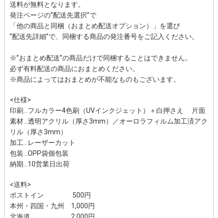
送料が無料となります。
発注ページの”配送先選択”で
「他の商品と同梱（おまとめ配送オプション）」を選び
”配送先詳細”で、同梱する商品の発注番号をご記入ください。
※”おまとめ配送”の商品だけで同梱することはできません。
必ず有料配送の商品におまとめください。
※商品によってはおまとめが不能なものもございます。
<仕様>
印刷…フルカラー4色刷（UVインクジェット）＋白押さえ 片面
素材…透明アクリル（厚さ3mm）／オーロラフィルム加工済アク
リル（厚さ3mm）
加工…レーザーカット
包装…OPP袋個包装
納期…10営業日出荷
<送料>
ポストイン 500円
本州・四国・九州 1,000円
北海道 2,000円