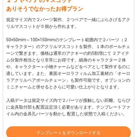
２つ《ペア》のマスコット
ありそうでなかったお得プラン
規定サイズ内で２パーツ製作、２つペアで一緒にぶらさげるアク
リルマスコットが５個から作れます。
50×50mm～100×150mmのテンプレート範囲内で２パーツ（２
キャラクター）のアクリルマスコットを製作、１本のボールチェ
ーンで繋ぎます。価格は通常のアクキーの約5割増にて ２アイテ
ム分製作相当となり非常にお得です。細身のキャラクター２体
や、キャラクター＋小物チャームなどをペアとして製作するのに
適しています。また、裏面オーロラフィルム加工素材の「オーロ
ラアクリルペアボールチェーン」も製作可能です。オプションの
ミニチャームと併せるとさらに可愛い仕上がりとなります。
入稿データは規定サイズ内で２パーツが接触しない距離、ならび
に金具取付部も配置設定頂く必要があります。テンプレートファ
イル内の金具孔パーツを動かし 配置した状態で入稿ください。
テンプレートをダウンロードする