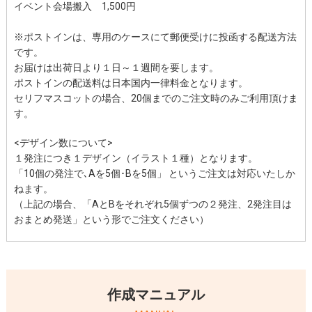
イベント会場搬入 1,500円
※ポストインは、専用のケースにて郵便受けに投函する配送方法
です。
お届けは出荷日より１日～１週間を要します。
ポストインの配送料は日本国内一律料金となります。
セリフマスコットの場合、20個までのご注文時のみご利用頂けま
す。
<デザイン数について>
１発注につき１デザイン（イラスト１種）となります。
「10個の発注で､Aを5個･Bを5個」 というご注文は対応いたしか
ねます。
（上記の場合、「AとBをそれぞれ5個ずつの２発注、2発注目は
おまとめ発送」という形でご注文ください）
作成マニュアル