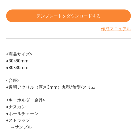
テンプレートをダウンロードする
作成マニュアル
<商品サイズ>
●30×80mm
●80×30mm
<台座>
●透明アクリル（厚さ3mm）丸型/角型/スリム
<キーホルダー金具>
●ナスカン
●ボールチェーン
●ストラップ
→サンプル