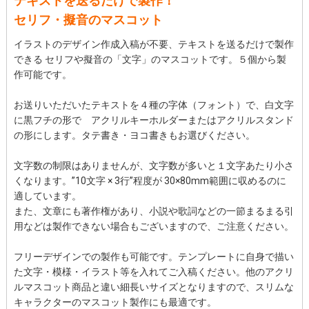
テキストを送るだけで製作！
セリフ・擬音のマスコット
イラストのデザイン作成入稿が不要、テキストを送るだけで製作
できる セリフや擬音の「文字」のマスコットです。５個から製
作可能です。
お送りいただいたテキストを４種の字体（フォント）で、白文字
に黒フチの形で アクリルキーホルダーまたはアクリルスタンド
の形にします。タテ書き・ヨコ書きもお選びください。
文字数の制限はありませんが、文字数が多いと１文字あたり小さ
くなります。”10文字 × 3行”程度が 30×80mm範囲に収めるのに
適しています。
また、文章にも著作権があり、小説や歌詞などの一節まるまる引
用などは製作できない場合もございますので、ご注意ください。
フリーデザインでの製作も可能です。テンプレートに自身で描い
た文字・模様・イラスト等を入れてご入稿ください。他のアクリ
ルマスコット商品と違い細長いサイズとなりますので、スリムな
キャラクターのマスコット製作にも最適です。