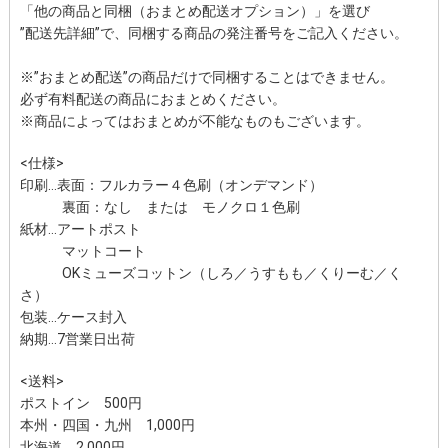
「他の商品と同梱（おまとめ配送オプション）」を選び
”配送先詳細”で、同梱する商品の発注番号をご記入ください。
※”おまとめ配送”の商品だけで同梱することはできません。
必ず有料配送の商品におまとめください。
※商品によってはおまとめが不能なものもございます。
<仕様>
印刷…表面：フルカラー４色刷（オンデマンド）
裏面：なし または モノクロ１色刷
紙材…アートポスト
マットコート
OKミューズコットン（しろ／うすもも／くりーむ／く
さ）
包装…ケース封入
納期…7営業日出荷
<送料>
ポストイン
500円
本州・四国・九州
1,000円
北海道
2,000円