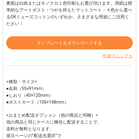
裏面は白紙またはモノクロ１色印刷もお選び頂けます。用紙は標
準的なアートポスト・つやを抑えたマットコート・４色から選べ
るOKミューズコットンのいずれか。さまざまな用途にご活用く
ださい！
テンプレートをダウンロードする
作成マニュアル
<種類・サイズ>
●名刺（55×91mm）
●しおり（40×120mm）
●ポストカード（100×148mm）
<おまとめ配送オプション（他の商品と同梱）>
他の商品と同じケースに梱包し配送することで、
送料が無料となります。
発注ページの”配送先選択”で