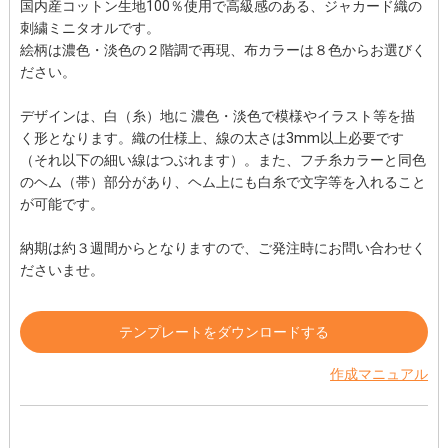
国内産コットン生地100％使用で高級感のある、ジャカード織の
刺繍ミニタオルです。
絵柄は濃色・淡色の２階調で再現、布カラーは８色からお選びく
ださい。
デザインは、白（糸）地に 濃色・淡色で模様やイラスト等を描
く形となります。織の仕様上、線の太さは3mm以上必要です
（それ以下の細い線はつぶれます）。また、フチ糸カラーと同色
のヘム（帯）部分があり、ヘム上にも白糸で文字等を入れること
が可能です。
納期は約３週間からとなりますので、ご発注時にお問い合わせく
ださいませ。
テンプレートをダウンロードする
作成マニュアル