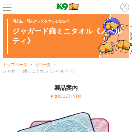
同人誌・同人グッズをつくるならK9
ジャガード織ミニタオル《ノベル
ティ》
トップページ
商品一覧
ジャガード織ミニタオル《ノベルティ》
製品案内
PRODUCT INFO