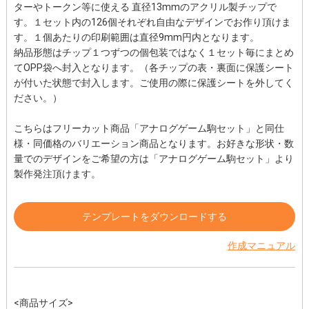
ターやトークン等に使える 直径13mmのアクリル製チップで
す。１セット内の126個それぞれ自由なデザインでお作り頂けま
す。１個あたりの印刷範囲は直径9mm円内となります。
納品形態はチップ１つずつの個包装ではなく１セット毎にまとめ
てOPP袋へ封入となります。（各チップの表・裏面に保護シート
が付いた状態で封入します。ご使用の際に保護シートを外してく
ださい。）
こちらはフリーカット商品
「アナログゲーム駒セット」
と同仕
様・同価格のバリエーション商品となります。お好きな形状・数
量でのデザインをご希望の方は
「アナログゲーム駒セット」
より
製作発注頂けます。
テンプレートをダウンロードする
作成マニュアル
<商品サイズ>