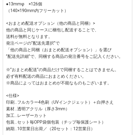
●13mmφ ×126個
（140×190mm内フリーカット）
<おまとめ配送オプション（他の商品と同梱）>
他の商品と同じケースに梱包し配送することで、
送料が無料となります。
発注ページの”配送先選択”で
「他の商品と同梱（おまとめ配送オプション）」を選び
”配送先詳細”で、同梱する商品の発注番号をご記入ください。
※”おまとめ配送”の商品だけで同梱することはできません。
必ず有料配送の商品におまとめください。
※商品によってはおまとめが不能なものもございます。
<仕様>
印刷…フルカラー4色刷（UVインクジェット）＋白押さえ
素材…透明アクリル（厚さ3mm）
加工…レーザーカット
包装…セット毎OPP袋個包装（チップ毎保護シート）
納期…10営業日出荷／（20セット：12営業日）