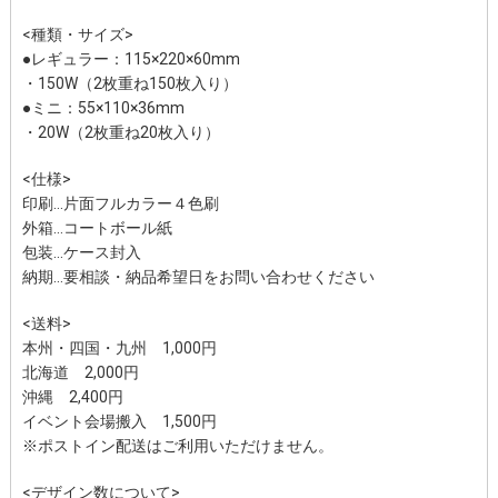
<種類・サイズ>
●レギュラー：115×220×60mm
・150W（2枚重ね150枚入り）
●ミニ：55×110×36mm
・20W（2枚重ね20枚入り）
<仕様>
印刷…片面フルカラー４色刷
外箱…コートボール紙
包装…ケース封入
納期…要相談・納品希望日をお問い合わせください
<送料>
本州・四国・九州
1,000円
北海道
2,000円
沖縄
2,400円
イベント会場搬入 1,500円
※ポストイン配送はご利用いただけません。
<デザイン数について>