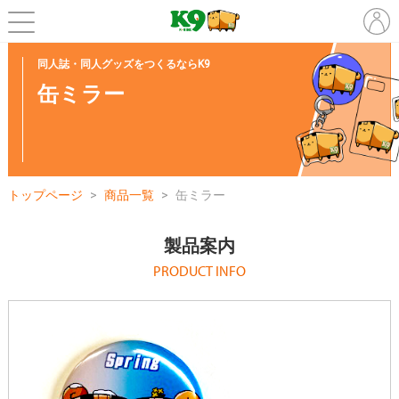
同人誌・同人グッズをつくるならK9
缶ミラー
トップページ
商品一覧
缶ミラー
製品案内
PRODUCT INFO