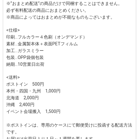
※”おまとめ配送”の商品だけで同梱することはできません。
必ず有料配送の商品におまとめください。
※商品によってはおまとめが不能なものもございます。
<仕様>
印刷…フルカラー４色刷（オンデマンド）
素材…金属製本体＋表面PETフィルム
加工…ガラスミラー
包装…OPP袋個包装
納期…10営業日出荷
<送料>
ポストイン
500円
本州・四国・九州
1,000円
北海道
2,000円
沖縄
2,400円
イベント会場搬入 1,500円
※ポストインは、専用のケースにて郵便受けに投函する配送方法
です。
お届けは出荷日より１日～１週間を要します。