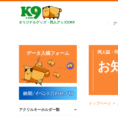
オリジナルグッズ・同人グッズのK9
グ
同人誌・同
データ入稿フォーム
お
トップページ
アクリルキーホルダー類