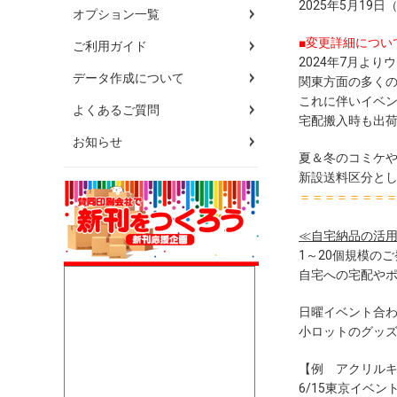
2025年5月19
オプション一覧
■変更詳細につい
ご利用ガイド
2024年7月よ
データ作成について
関東方面の多く
これに伴いイベ
よくあるご質問
宅配搬入時も出
お知らせ
夏＆冬のコミケ
新設送料区分と
＝＝＝＝＝＝＝
≪自宅納品の活
1～20個規模の
自宅への宅配や
日曜イベント合
小ロットのグッ
【例 アクリルキ
6/15東京イベン