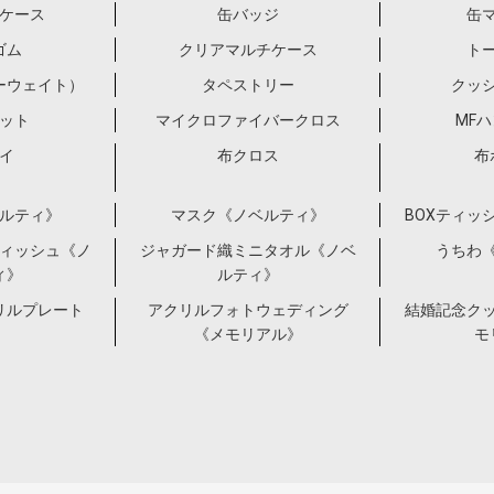
ケース
缶バッジ
缶
ゴム
クリアマルチケース
ト
ーウェイト）
タペストリー
クッ
ット
マイクロファイバークロス
MF
イ
布クロス
布
ルティ》
マスク《ノベルティ》
BOXティッ
ィッシュ《ノ
ジャガード織ミニタオル《ノベ
うちわ
ィ》
ルティ》
リルプレート
アクリルフォトウェディング
結婚記念ク
《メモリアル》
モ