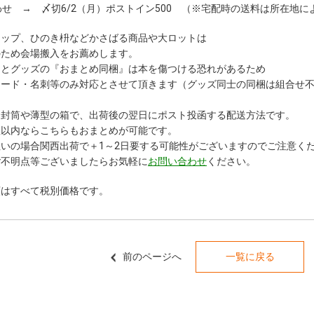
合わせ → 〆切6/2（月）ポストイン500 （※宅配時の送料は所在地に
カップ、ひのき枡などかさばる商品や大ロットは
のため会場搬入をお薦めします。
）とグッズの『おまとめ同梱』は本を傷つける恐れがあるため
カード・名刺等のみ対応とさせて頂きます（グッズ同士の同梱は組合せ
は封筒や薄型の箱で、出荷後の翌日にポスト投函する配送方法です。
数以内ならこちらもおまとめが可能です。
いの場合関西出荷で＋1～2日要する可能性がございますのでご注意く
ご不明点等ございましたらお気軽に
お問い合わせ
ください。
額はすべて税別価格です。
前のページへ
一覧に戻る