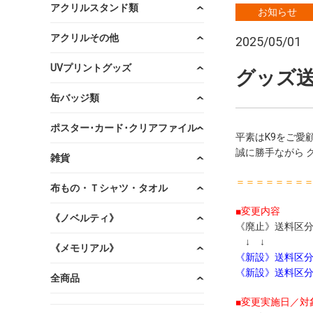
アクリルスタンド類
お知らせ
アクリルその他
2025/05/01
UVプリントグッズ
グッズ
缶バッジ類
ポスター･カード･クリアファイル
平素はK9をご愛
誠に勝手ながら 
雑貨
＝＝＝＝＝＝＝
布もの・Ｔシャツ・タオル
■変更内容
《ノベルティ》
《廃止》送料区分
↓ ↓
《メモリアル》
《新設》送料区分「
《新設》送料区分
全商品
■変更実施日／対