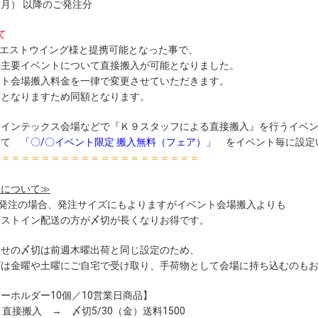
日（月） 以降のご発注分
て
りウエストウイング様と提携可能となった事で、
の主要イベントについて直接搬入が可能となりました。
ント会場搬入料金を一律で変更させていただきます。
荷となりますため同額となります。
やインテックス会場などで『Ｋ９スタッフによる直接搬入』を行うイベ
して
「〇/〇イベント限定 搬入無料（フェア）
」
をイベント毎に設定
＝＝＝＝＝＝＝＝＝＝＝＝＝＝＝＝＝＝＝＝＝
用について≫
ご発注の場合、発注サイズにもよりますがイベント会場搬入よりも
ポストイン配送の方が〆切が長くなりお得です。
わせの〆切は前週木曜出荷と同じ設定のため、
ズは金曜や土曜にご自宅で受け取り、手荷物として会場に持ち込むのも
ーホルダー10個／10営業日商品】
ト直接搬入 → 〆切5/30（金）送料1500