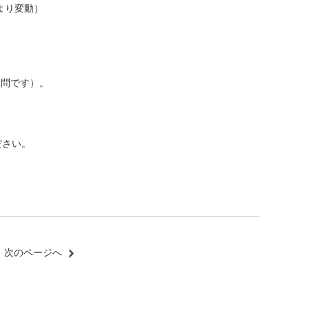
より変動）
不問です）。
ださい。
次のページへ