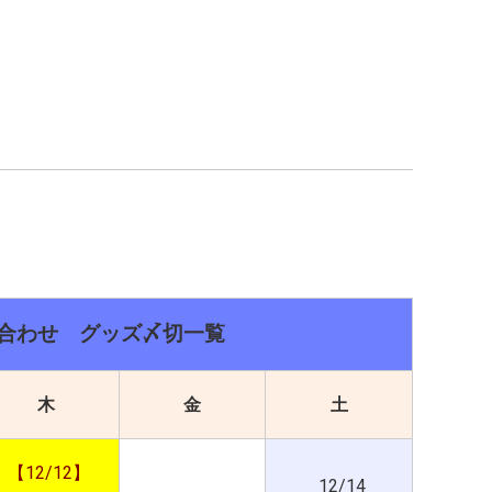
5」合わせ グッズ〆切一覧
木
金
土
【12/12】
12/14