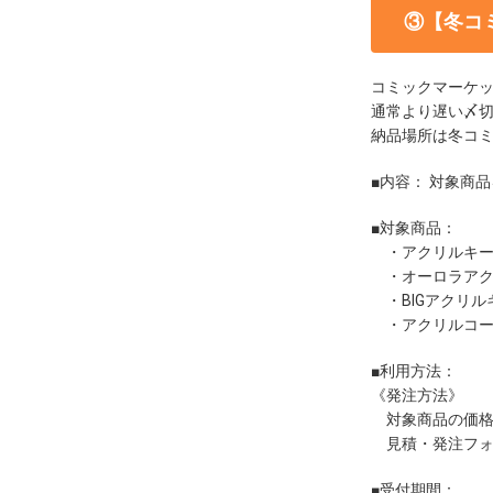
③【冬コ
コミックマーケッ
通常より遅い〆
納品場所は冬コミ
■内容： 対象商
■対象商品：
・
アクリルキー
・
オーロラア
・
BIGアクリ
・
アクリルコ
■利用方法：
《発注方法》
対象商品の価格
見積・発注フォ
■受付期間：