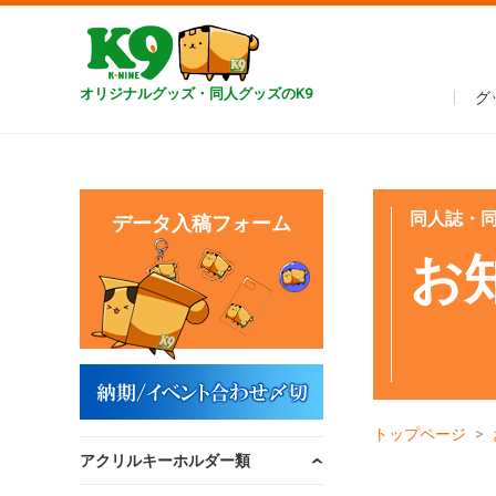
オリジナルグッズ・同人グッズのK9
グ
同人誌・同
データ入稿フォーム
お
トップページ
アクリルキーホルダー類