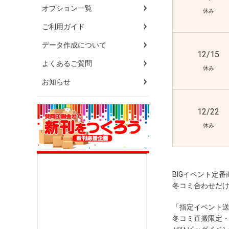
オプション一覧
休み
ご利用ガイド
データ作成について
12/15
よくあるご質問
休み
お知らせ
12/22
休み
BIGイベント定
冬コミ合わせだ
「指定イベント
冬コミ直搬限定