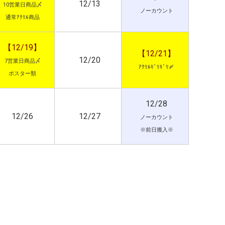
12/13
10営業日商品〆
ノーカウント
通常ｱｸﾘﾙ商品
【12/19】
【12/21】
12/20
7営業日商品〆
ｱｸﾘﾙｷﾞﾘｷﾞﾘ〆
ポスター類
12/28
12/26
12/27
ノーカウント
※前日搬入※