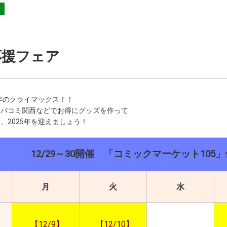
応援フェア
4年のクライマックス！！
スパコミ関西などでお得にグッズを作って
、2025年を迎えましょう！
12/29～30開催 「コミックマーケット10
月
火
水
【12/9】
【12/10】