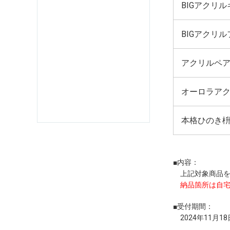
BIGアクリ
BIGアクリ
アクリルペ
オーロラア
本格ひのき
■内容：
上記対象商品を
納品箇所は自
■受付期間：
2024年11月1