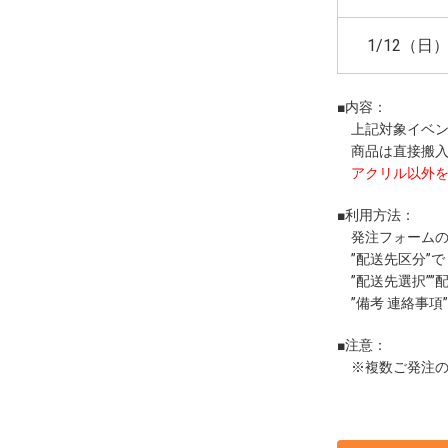
1/12（日
■内容：
上記対象イベン
商品は直接搬入
アクリル以外
■利用方法：
発注フォームの
”配送先区分”で
”配送先選択””
”備考 連絡事項
■注意：
※複数ご発注の