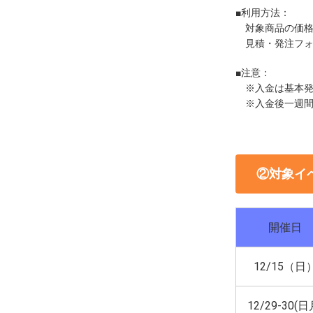
■利用方法：
対象商品の価格
見積・発注フォ
■注意：
※入金は基本発
※入金後一週間
②対象イ
開催日
12/15（日
12/29-30(日