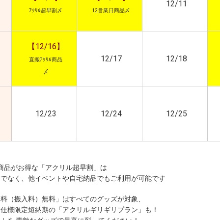
12/11
ｱｸﾘﾙ超早割〆
12営業日商品〆
【12/16】
12/17
12/18
直搬ｱｸﾘﾙ商品
〆
12/23
12/24
12/25
番商品がお得な「アクリル超早割」は
けでなく、他イベントや自宅納品でもご利用が可能です
送料（搬入料）無料」はすべてのグッズが対象、
・仕様限定短納期の「アクリルギリギリプラン」も！